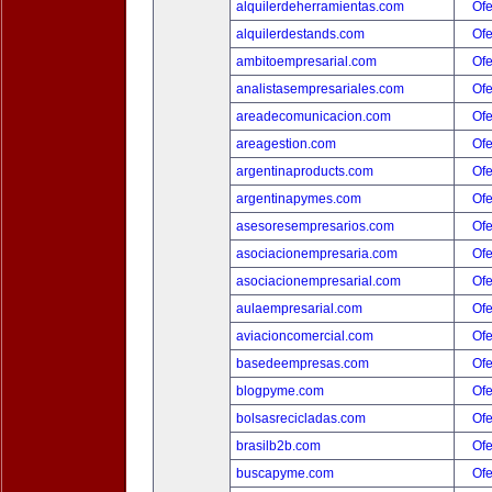
alquilerdeherramientas.com
Ofe
alquilerdestands.com
Ofe
ambitoempresarial.com
Ofe
analistasempresariales.com
Ofe
areadecomunicacion.com
Ofe
areagestion.com
Ofe
argentinaproducts.com
Ofe
argentinapymes.com
Ofe
asesoresempresarios.com
Ofe
asociacionempresaria.com
Ofe
asociacionempresarial.com
Ofe
aulaempresarial.com
Ofe
aviacioncomercial.com
Ofe
basedeempresas.com
Ofe
blogpyme.com
Ofe
bolsasrecicladas.com
Ofe
brasilb2b.com
Ofe
buscapyme.com
Ofe