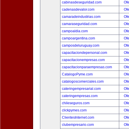
cabinasdeseguridad.com
Ofe
cadenasdevalor.com
Ofe
camaradeindustrias.com
Ofe
camaraseguridad.com
Ofe
campoaldia.com
Ofe
campoargentina.com
Ofe
camposdeluruguay.com
Ofe
capacitaciondepersonal.com
Ofe
capacitacionempresas.com
Ofe
capacitacionparaempresas.com
Ofe
CatalogoPyme.com
Ofe
catalogoscomerciales.com
Ofe
cateringempresarial.com
Ofe
cateringempresas.com
Ofe
chileseguros.com
Ofe
clickpymes.com
Ofe
ClientesInternet.com
Ofe
clubempresario.com
Ofe