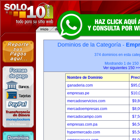
Dominios de la Categoría -
Empr
374 dominios en esta categ
Mostrando 1 de 150
Ver siguientes 150 >>
Nombre de Dominio
Prec
ganaderia.com
$95,
empresas.pe
$10,
mercadoservicios.com
$9,
mercadoempresas.com
$8,
mercadocampo.com
$7,
empresas.com.pa
$6,
hypermercado.com
$5,