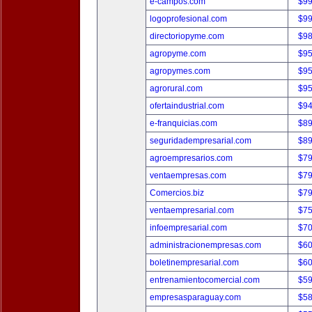
e-campos.com
$9
logoprofesional.com
$9
directoriopyme.com
$9
agropyme.com
$9
agropymes.com
$9
agrorural.com
$9
ofertaindustrial.com
$9
e-franquicias.com
$8
seguridadempresarial.com
$8
agroempresarios.com
$7
ventaempresas.com
$7
Comercios.biz
$7
ventaempresarial.com
$7
infoempresarial.com
$7
administracionempresas.com
$6
boletinempresarial.com
$6
entrenamientocomercial.com
$5
empresasparaguay.com
$5