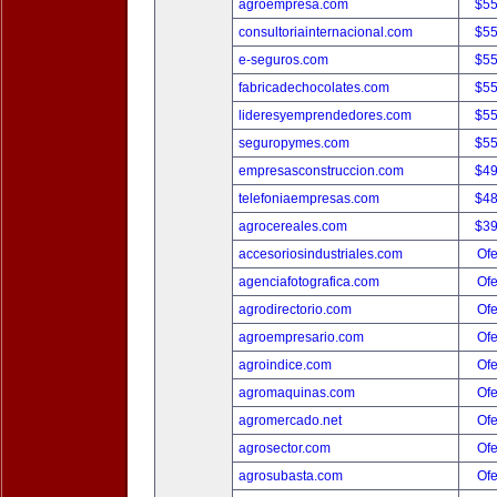
agroempresa.com
$5
consultoriainternacional.com
$5
e-seguros.com
$5
fabricadechocolates.com
$5
lideresyemprendedores.com
$5
seguropymes.com
$5
empresasconstruccion.com
$4
telefoniaempresas.com
$4
agrocereales.com
$3
accesoriosindustriales.com
Ofe
agenciafotografica.com
Ofe
agrodirectorio.com
Ofe
agroempresario.com
Ofe
agroindice.com
Ofe
agromaquinas.com
Ofe
agromercado.net
Ofe
agrosector.com
Ofe
agrosubasta.com
Ofe