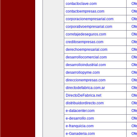
contactoclave.com
Ofe
contactoempresas.com
Ofe
corporacionempresarial.com
Ofe
corporativoempresarial.com
Ofe
corretajedeseguros.com
Ofe
creditosempresas.com
Ofe
derechoempresarial.com
Ofe
desarrollocomercial.com
Ofe
desarrolloindustrial.com
Ofe
desarrollopyme.com
Ofe
direccionempresas.com
Ofe
directodefabrica.com.ar
Ofe
DirectoDeFabrica.net
Ofe
distribuidordirecto.com
Ofe
e-datacenter.com
Ofe
e-desarrollo.com
Ofe
e-franquicia.com
Ofe
e-Ganaderia.com
Ofe