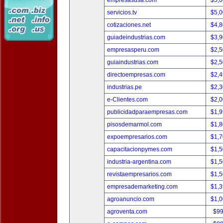
empresasusa.com
$5,
servicios.tv
$5,
cotizaciones.net
$4,
guiadeindustrias.com
$3,
empresasperu.com
$2,
guiaindustrias.com
$2,
directoempresas.com
$2,
industrias.pe
$2,
e-Clientes.com
$2,
publicidadparaempresas.com
$1,
pisosdemarmol.com
$1,
expoempresarios.com
$1,
capacitacionpymes.com
$1,
industria-argentina.com
$1,
revistaempresarios.com
$1,
empresademarketing.com
$1,
agroanuncio.com
$1,
agroventa.com
$9