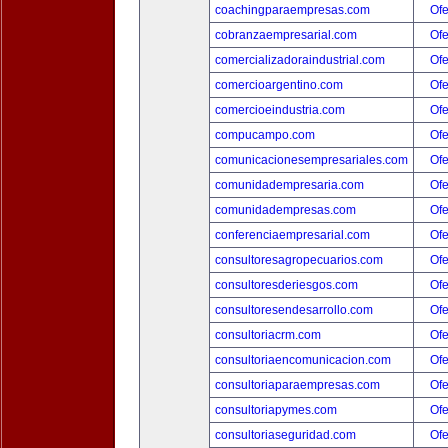
coachingparaempresas.com
Ofe
cobranzaempresarial.com
Ofe
comercializadoraindustrial.com
Ofe
comercioargentino.com
Ofe
comercioeindustria.com
Ofe
compucampo.com
Ofe
comunicacionesempresariales.com
Ofe
comunidadempresaria.com
Ofe
comunidadempresas.com
Ofe
conferenciaempresarial.com
Ofe
consultoresagropecuarios.com
Ofe
consultoresderiesgos.com
Ofe
consultoresendesarrollo.com
Ofe
consultoriacrm.com
Ofe
consultoriaencomunicacion.com
Ofe
consultoriaparaempresas.com
Ofe
consultoriapymes.com
Ofe
consultoriaseguridad.com
Ofe