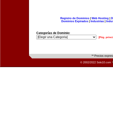
Registro de Dominios
|
Web Hosting
|
D
Dominios Expirados
|
Industrias
|
Indu
Categorías de Dominio:
[Pág. princi
** Precios expre
© 2002/2022 Solo10.com