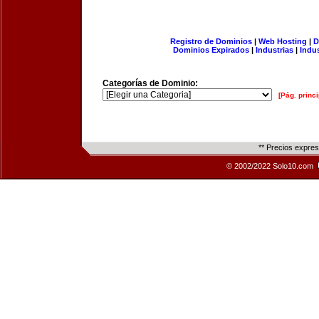
Registro de Dominios
|
Web Hosting
|
D
Dominios Expirados
|
Industrias
|
Indu
Categorías de Dominio:
[Pág. princi
** Precios expre
© 2002/2022 Solo10.com