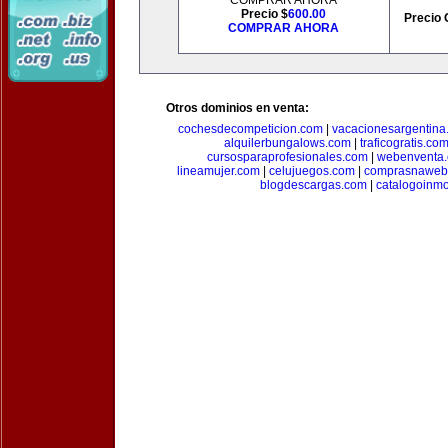
COMPRAR AHORA
Precio $
600.00
Precio 
COMPRAR AHORA
Otros dominios en venta:
cochesdecompeticion.com
|
vacacionesargentina
alquilerbungalows.com
|
traficogratis.co
cursosparaprofesionales.com
|
webenventa
lineamujer.com
|
celujuegos.com
|
comprasnaweb
blogdescargas.com
|
catalogoinmo