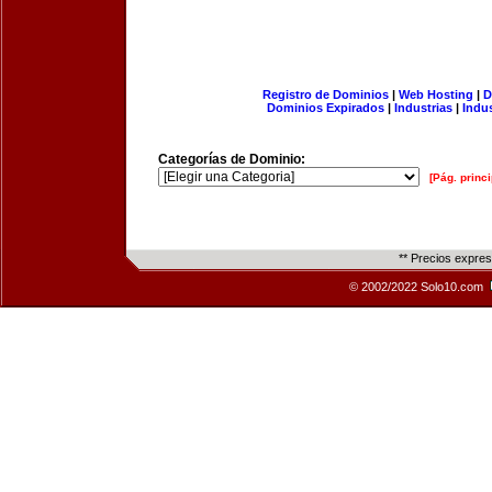
Registro de Dominios
|
Web Hosting
|
D
Dominios Expirados
|
Industrias
|
Indu
Categorías de Dominio:
[Pág. princi
** Precios expre
© 2002/2022 Solo10.com