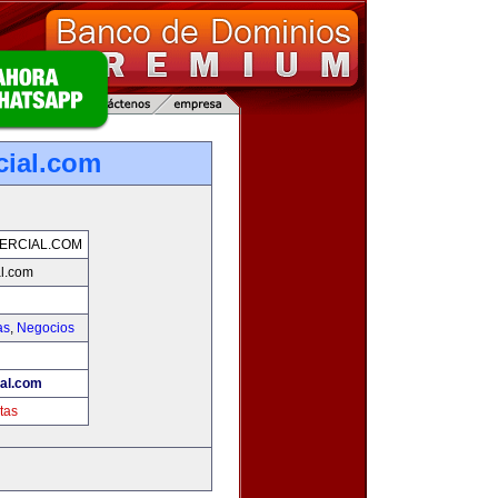
cial.com
ERCIAL.COM
al.com
as
,
Negocios
ial.com
tas