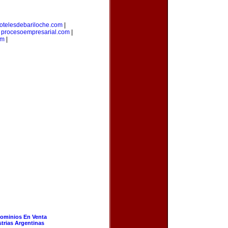
otelesdebariloche.com
|
|
procesoempresarial.com
|
om
|
ominios En Venta
strias Argentinas