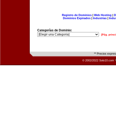
Registro de Dominios
|
Web Hosting
|
D
Dominios Expirados
|
Industrias
|
Indu
Categorías de Dominio:
[Pág. princi
** Precios expre
© 2002/2022 Solo10.com