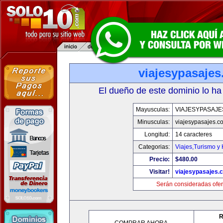
viajesypasaje
El dueño de este dominio lo ha
Mayusculas:
VIAJESYPASAJ
Minusculas:
viajesypasajes.c
Longitud:
14 caracteres
Categorias:
Viajes,Turismo y
Precio:
$480.00
Visitar!
viajesypasajes.
Serán consideradas ofer
R