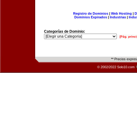
Registro de Dominios
|
Web Hosting
|
D
Dominios Expirados
|
Industrias
|
Indu
Categorías de Dominio:
[Pág. princi
** Precios expre
© 2002/2022 Solo10.com