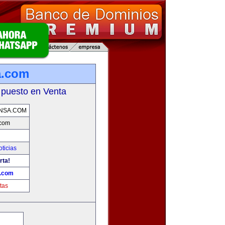
a.com
 puesto en Venta
NSA.COM
.com
oticias
rta!
a.com
tas