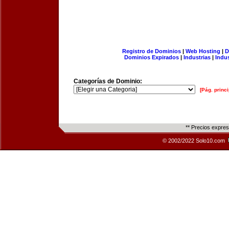
Registro de Dominios
|
Web Hosting
|
D
Dominios Expirados
|
Industrias
|
Indu
Categorías de Dominio:
[Pág. princi
** Precios expre
© 2002/2022 Solo10.com