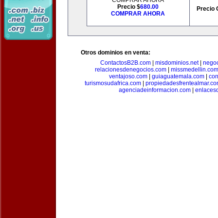
COMPRAR AHORA
Precio $
680.00
Precio 
COMPRAR AHORA
Otros dominios en venta:
ContactosB2B.com
|
misdominios.net
|
negoc
relacionesdenegocios.com
|
missmedellin.co
ventajoso.com
|
guiaguatemala.com
|
con
turismosudafrica.com
|
propiedadesfrentealmar.c
agenciadeinformacion.com
|
enlaces