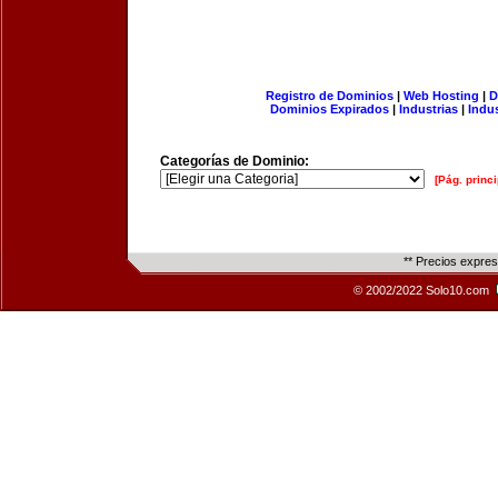
Registro de Dominios
|
Web Hosting
|
D
Dominios Expirados
|
Industrias
|
Indu
Categorías de Dominio:
[Pág. princi
** Precios expre
© 2002/2022 Solo10.com