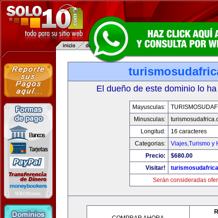
turismosudafri
El dueño de este dominio lo ha
Mayusculas:
TURISMOSUDAF
Minusculas:
turismosudafrica
Longitud:
16 caracteres
Categorias:
Viajes,Turismo y
Precio:
$680.00
Visitar!
turismosudafric
Serán consideradas ofer
R